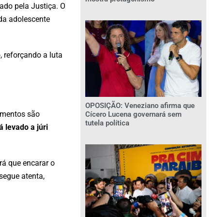
gado pela Justiça. O
 da adolescente
 reforçando a luta
OPOSIÇÃO: Veneziano afirma que
oimentos são
Cícero Lucena governará sem
tutela política
á levado a júri
erá que encarar o
segue atenta,