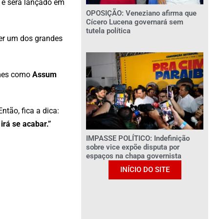
, e será lançado em
OPOSIÇÃO: Veneziano afirma que
Cícero Lucena governará sem
tutela política
der um dos grandes
omes como
Assum
 Então, fica a dica:
irá se acabar.”
IMPASSE POLÍTICO: Indefinição
sobre vice expõe disputa por
espaços na chapa governista
INÍCIO DO SITE