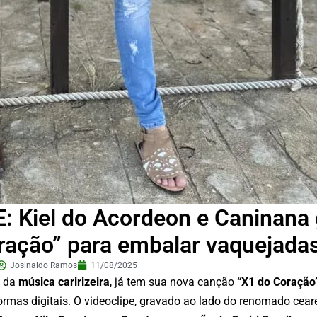
Kiel do Acordeon e Caninana
oração” para embalar vaquejada
Josinaldo Ramos
11/08/2025
s da
música caririzeira
, já tem sua nova canção
“X1 do Coração
formas digitais. O videoclipe, gravado ao lado do renomado cea