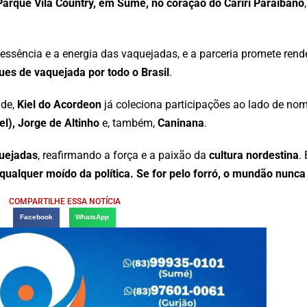
Parque Vila Country, em Sumé, no coração do Cariri Paraibano
essência e a energia das vaquejadas, e a parceria promete ren
ues de vaquejada por todo o Brasil
.
ade,
Kiel do Acordeon
já coleciona participações ao lado de n
l), Jorge de Altinho
e, também,
Caninana
.
quejadas
, reafirmando a força e a paixão da
cultura nordestina
.
ualquer moído da política. Se for pelo forró, o mundão nunca 
COMPARTILHE ESSA NOTÍCIA
Facebook
WhatsApp