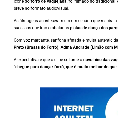
ícone do
forró de vaquejada
, foi filmado no tradicional
breve no formato audiovisual.
As filmagens aconteceram em um cenário que respira a 
sucessos que irão embalar as
pistas de dança dos parq
Com voz marcante, sanfona afinada e muita autenticid
Preto (Brasas do Forró), Adma Andrade (Limão com Me
A expectativa é que o clipe se torne o
novo hino das va
“chegue para dançar forró, que é muito melhor do que q