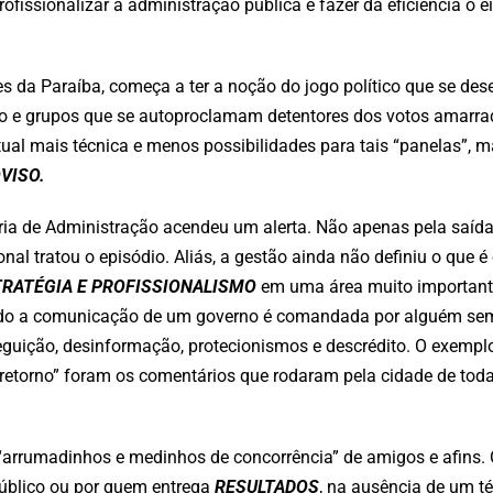
fissionalizar a administração pública e fazer da eficiência o ei
 da Paraíba, começa a ter a noção do jogo político que se des
ndo e grupos que se autoproclamam detentores dos votos amarra
atual mais técnica e menos possibilidades para tais “panelas”, m
VISO.
ria de Administração acendeu um alerta. Não apenas pela saída
 tratou o episódio. Aliás, a gestão ainda não definiu o que é 
TRATÉGIA E PROFISSIONALISMO
em uma área muito importante
ando a comunicação de um governo é comandada por alguém sem
perseguição, desinformação, protecionismos e descrédito. O exemp
“retorno” foram os comentários que rodaram pela cidade de toda
“arrumadinhos e medinhos de concorrência” de amigos e afins. 
 público ou por quem entrega
RESULTADOS
, na ausência de um t