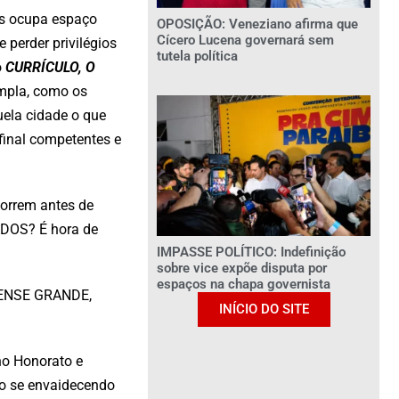
as ocupa espaço
OPOSIÇÃO: Veneziano afirma que
Cícero Lucena governará sem
e perder privilégios
tutela política
o
CURRÍCULO, O
mpla, como os
ela cidade o que
final competentes e
morrem antes de
ADOS? É hora de
IMPASSE POLÍTICO: Indefinição
sobre vice expõe disputa por
espaços na chapa governista
 PENSE GRANDE,
INÍCIO DO SITE
o Honorato e
não se envaidecendo