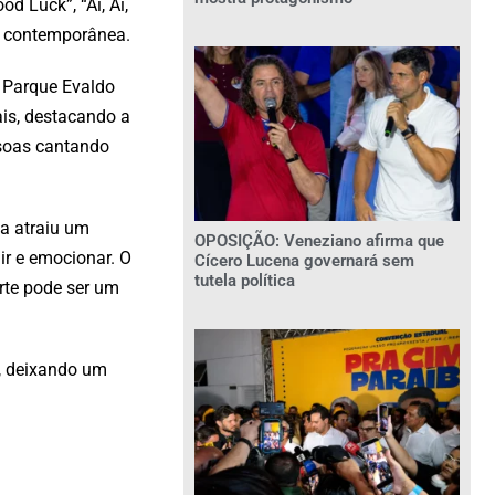
 Luck”, “Ai, Ai,
ra contemporânea.
o Parque Evaldo
is, destacando a
ssoas cantando
ca atraiu um
OPOSIÇÃO: Veneziano afirma que
ir e emocionar. O
Cícero Lucena governará sem
tutela política
rte pode ser um
l, deixando um