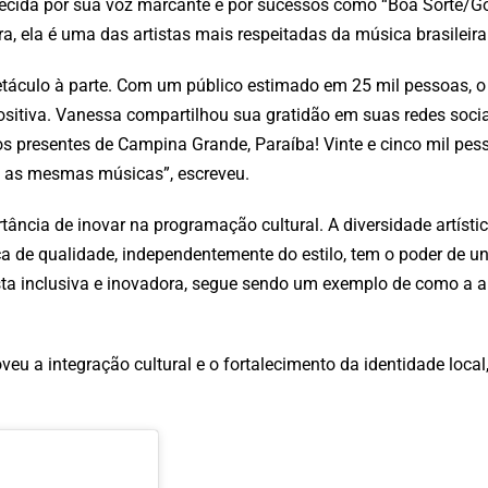
ecida por sua voz marcante e por sucessos como “Boa Sorte/Good
ra, ela é uma das artistas mais respeitadas da música brasilei
etáculo à parte. Com um público estimado em 25 mil pessoas, 
itiva. Vanessa compartilhou sua gratidão em suas redes socia
os presentes de Campina Grande, Paraíba! Vinte e cinco mil pe
o as mesmas músicas”, escreveu.
ncia de inovar na programação cultural. A diversidade artísti
a de qualidade, independentemente do estilo, tem o poder de un
ta inclusiva e inovadora, segue sendo um exemplo de como a a
u a integração cultural e o fortalecimento da identidade loca