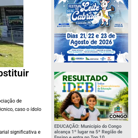
stituir
ociação de
cnico, caso o ídolo
EDUCAÇÃO: Município do Congo
alcança 1º lugar na 5ª Região de
ial significativa e
Ensino e entra no Top 10