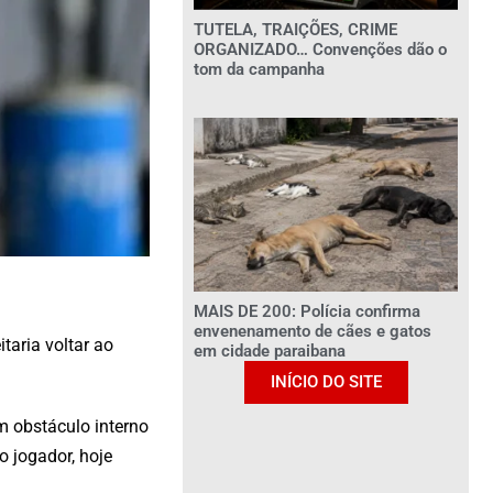
TUTELA, TRAIÇÕES, CRIME
ORGANIZADO… Convenções dão o
tom da campanha
MAIS DE 200: Polícia confirma
envenenamento de cães e gatos
taria voltar ao
em cidade paraibana
INÍCIO DO SITE
um obstáculo interno
 jogador, hoje