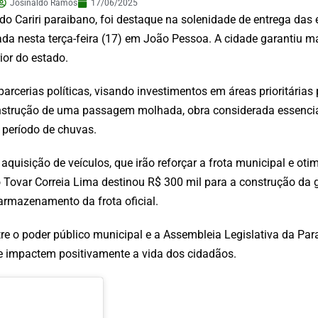
Josinaldo Ramos
17/06/2025
 do Cariri paraibano, foi destaque na solenidade de entrega da
ada nesta terça-feira (17) em João Pessoa. A cidade garantiu m
ior do estado.
parcerias políticas, visando investimentos em áreas prioritárias
nstrução de uma passagem molhada, obra considerada essencia
 período de chuvas.
quisição de veículos, que irão reforçar a frota municipal e otim
o Tovar Correia Lima destinou R$ 300 mil para a construção da
 armazenamento da frota oficial.
re o poder público municipal e a Assembleia Legislativa da Par
e impactem positivamente a vida dos cidadãos.