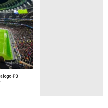
otafogo-PB
o