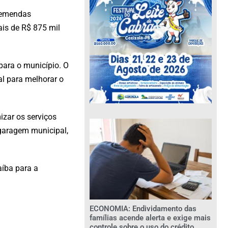
s emendas
ais de R$ 875 mil
 para o município. O
l para melhorar o
izar os serviços
 garagem municipal,
aíba para a
ECONOMIA: Endividamento das
famílias acende alerta e exige mais
controle sobre o uso do crédito