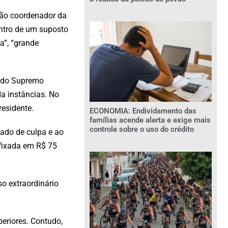
tão coordenador da
entro de um suposto
a”, “grande
o do Supremo
da instâncias. No
residente.
ECONOMIA: Endividamento das
famílias acende alerta e exige mais
controle sobre o uso do crédito
pado de culpa e ao
 fixada em R$ 75
so extraordinário
eriores. Contudo,