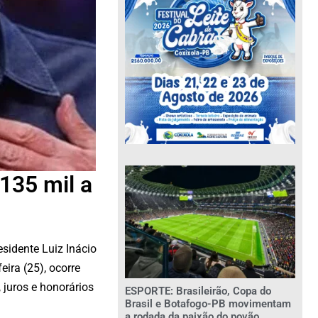
135 mil a
sidente Luiz Inácio
eira (25), ocorre
 juros e honorários
ESPORTE: Brasileirão, Copa do
Brasil e Botafogo-PB movimentam
a rodada da paixão do povão