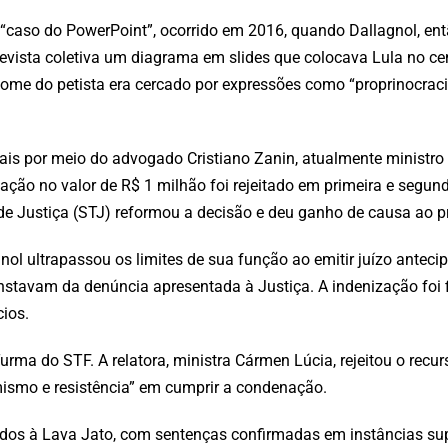
 “caso do PowerPoint”, ocorrido em 2016, quando Dallagnol, en
revista coletiva um diagrama em slides que colocava Lula no c
ome do petista era cercado por expressões como “proprinocraci
is por meio do advogado Cristiano Zanin, atualmente ministr
zação no valor de R$ 1 milhão foi rejeitado em primeira e segun
de Justiça (STJ) reformou a decisão e deu ganho de causa ao p
ol ultrapassou os limites de sua função ao emitir juízo anteci
constavam da denúncia apresentada à Justiça. A indenização foi
cios.
rma do STF. A relatora, ministra Cármen Lúcia, rejeitou o recur
mismo e resistência” em cumprir a condenação.
dos à Lava Jato, com sentenças confirmadas em instâncias sup