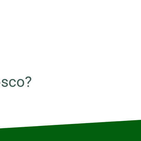
osco?