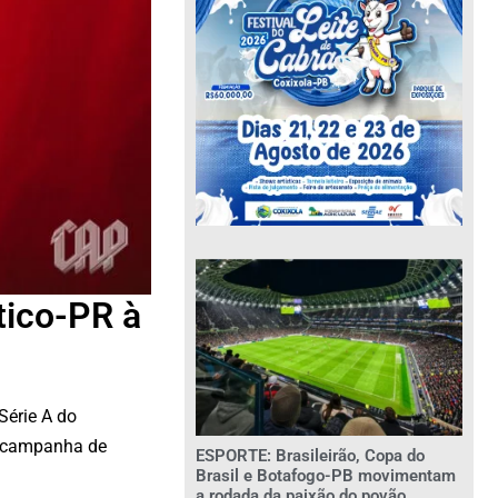
tico-PR à
Série A do
 a campanha de
ESPORTE: Brasileirão, Copa do
Brasil e Botafogo-PB movimentam
a rodada da paixão do povão