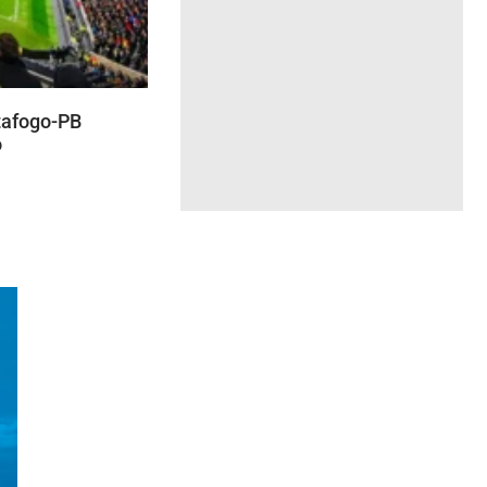
otafogo-PB
o