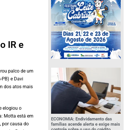
o IR e
irou palco de um
-PB) e Davi
um dos atos mais
e elogiou o
ra: Motta está em
ECONOMIA: Endividamento das
, por causa do
famílias acende alerta e exige mais
controle sobre o uso do crédito