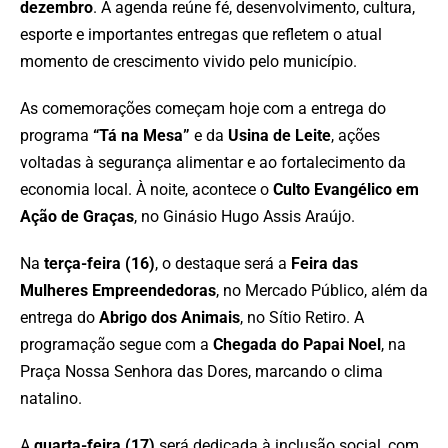
dezembro
. A agenda reúne fé, desenvolvimento, cultura,
esporte e importantes entregas que refletem o atual
momento de crescimento vivido pelo município.
As comemorações começam hoje com a entrega do
programa
“Tá na Mesa”
e da
Usina de Leite
, ações
voltadas à segurança alimentar e ao fortalecimento da
economia local. À noite, acontece o
Culto Evangélico em
Ação de Graças
, no Ginásio Hugo Assis Araújo.
Na
terça-feira (16)
, o destaque será a
Feira das
Mulheres Empreendedoras
, no Mercado Público, além da
entrega do
Abrigo dos Animais
, no Sítio Retiro. A
programação segue com a
Chegada do Papai Noel
, na
Praça Nossa Senhora das Dores, marcando o clima
natalino.
A
quarta-feira (17)
será dedicada à inclusão social, com