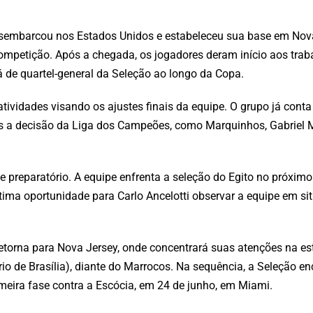
esembarcou nos Estados Unidos e estabeleceu sua base em Nova
competição. Após a chegada, os jogadores deram início aos tra
á de quartel-general da Seleção ao longo da Copa.
atividades visando os ajustes finais da equipe. O grupo já cont
ós a decisão da Liga dos Campeões, como Marquinhos, Gabriel
ste preparatório. A equipe enfrenta a seleção do Egito no próxim
última oportunidade para Carlo Ancelotti observar a equipe em si
torna para Nova Jersey, onde concentrará suas atenções na est
rio de Brasília), diante do Marrocos. Na sequência, a Seleção en
rimeira fase contra a Escócia, em 24 de junho, em Miami.