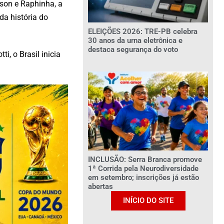
son e Raphinha, a
da história do
ELEIÇÕES 2026: TRE-PB celebra
30 anos da urna eletrônica e
destaca segurança do voto
i, o Brasil inicia
INCLUSÃO: Serra Branca promove
1ª Corrida pela Neurodiversidade
em setembro; inscrições já estão
abertas
INÍCIO DO SITE