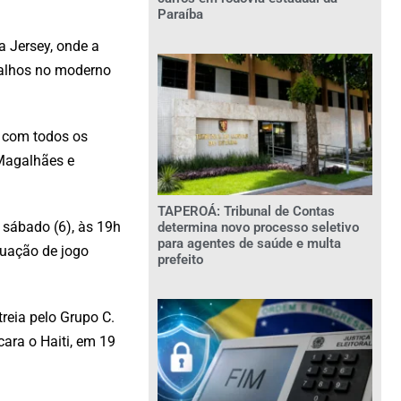
Paraíba
 Jersey, onde a
balhos no moderno
a com todos os
 Magalhães e
TAPEROÁ: Tribunal de Contas
o sábado (6), às 19h
determina novo processo seletivo
para agentes de saúde e multa
tuação de jogo
prefeito
reia pelo Grupo C.
cara o Haiti, em 19